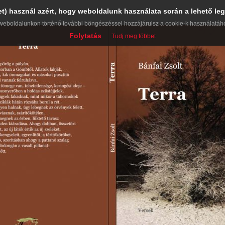
et) használ azért, hogy weboldalunk használata során a lehető leg
weboldalunkon történő további böngészéssel hozzájárulsz a cookie-k használatáh
Folytatás
Tudj meg többet