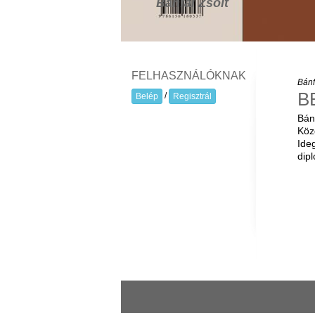
Bánfai Zsolt
FELHASZNÁLÓKNAK
Bánf
B
/
Belép
Regisztrál
Bán
Köz
Ide
dip